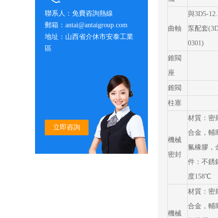
聯系人：免費咨詢熱線
與3D5-12.5
郵箱：antai@antaigroup.com
曲軸
泵配套(3D-
地址：山西省介休市安泰工業
0301)
區
錐閥
座
錐閥
柱塞
材質：密
立即咨詢
合金，
機械
氟橡膠，
密封
件：不銹鋼
度158℃
材質：密
合金
機械