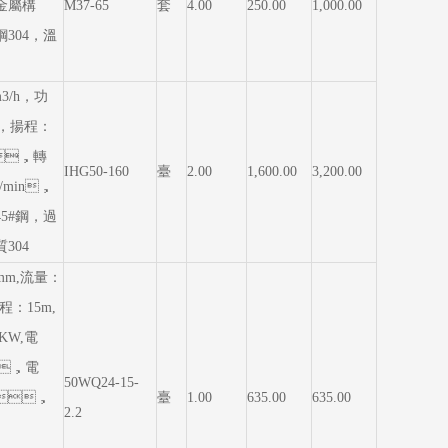
，金屬構
M37-65
套
4.00
250.00
1,000.00
4，溫
m3/h，功
W，揚程：
，轉
IHG50-160
臺
2.00
1,600.00
3,200.00
/min，
#鋼，過
304
mm,流量：
揚程：15m,
KW,電
V，電
50WQ24-15-
A，
臺
1.00
635.00
635.00
2.2