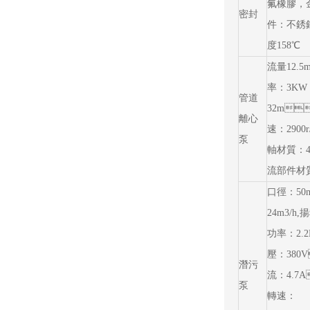
氟橡膠
密封
件：不銹鋼30
度158℃
流量12.5
率：3K
管道
32m
離心
速：2900r
泵
軸材質：45
流部件材質
口徑：50
24m3/h,
功率：2.2
壓：380
潛污
流：4.7
泵
轉速：