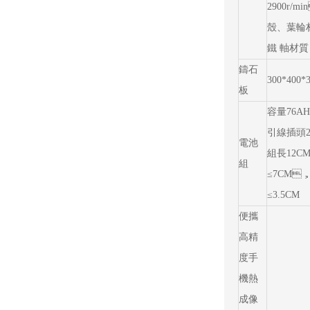
2900r/m
殼、葉輪
鐵 軸材質
鑄石
300*400*
板
容量76AH
引線插頭2
電池
組長12C
組
≤7CM
≤3.5CM
便攜
高精
度手
機熱
成像