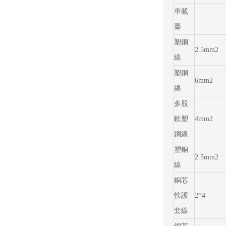
車載
臺
塑銅
2.5mm2
線
塑銅
6mm2
線
多股
軟塑
4mm2
銅線
塑銅
2.5mm2
線
銅芯
軟護
2*4
套線