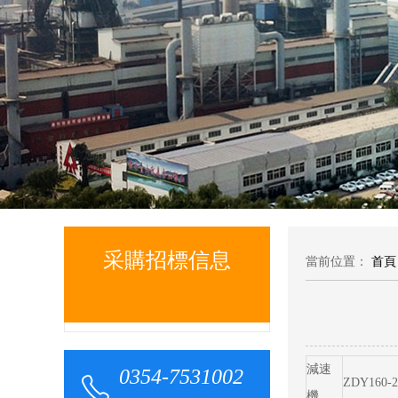
采購招標信息
當前位置：
首頁
減速
0354-7531002
ZDY160-2
機