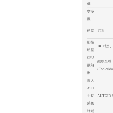
儀
交換
機
硬盤
1TB
監控
10TB，
硬盤
CPU
酷冷至尊
散熱
(CoolerMas
器
東大
A9H
手持
AUTOID 9
采集
終端